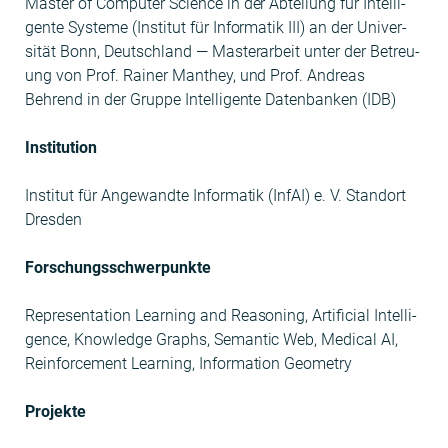
Mas­ter of Com­put­er Sci­ence in der Abteilung für Intel­li­
gente Sys­teme (Insti­tut für Infor­matik III) an der Uni­ver­
sität Bonn, Deutsch­land — Mas­ter­ar­beit unter der Betreu­
ung von Prof. Rain­er Man­they, und Prof. Andreas
Behrend in der Gruppe Intel­li­gente Daten­banken (IDB)
Insti­tu­tion
Insti­tut für Ange­wandte Infor­matik (InfAI) e. V. Stan­dort
Dresden
Forschungss­chw­er­punk­te
Rep­re­sen­ta­tion Learn­ing and Rea­son­ing, Arti­fi­cial Intel­li­
gence, Knowl­edge Graphs, Seman­tic Web, Med­ical AI,
Rein­force­ment Learn­ing, Infor­ma­tion Geometry
Pro­jek­te