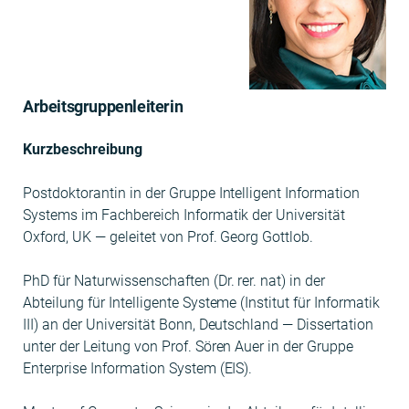
Arbeitsgruppenleiterin
Kurzbeschrei­bung
Post­dok­toran­tin in der Gruppe Intel­li­gent Infor­ma­tion
Sys­tems im Fach­bere­ich Infor­matik der Uni­ver­sität
Oxford, UK — geleit­et von Prof. Georg Got­t­lob.
PhD für Natur­wis­senschaften (Dr. rer. nat) in der
Abteilung für Intel­li­gente Sys­teme (Insti­tut für Infor­matik
III) an der Uni­ver­sität Bonn, Deutsch­land — Dis­ser­ta­tion
unter der Leitung von Prof. Sören Auer in der Gruppe
Enter­prise Infor­ma­tion Sys­tem (EIS).