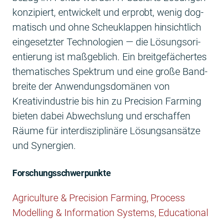
konzip­iert, entwick­elt und erprobt, wenig dog­
ma­tisch und ohne Scheuk­lap­pen hin­sichtlich
einge­set­zter Tech­nolo­gien — die Lösung­sori­
en­tierung ist maßge­blich. Ein bre­it­ge­fächertes
the­ma­tis­ches Spek­trum und eine große Band­
bre­ite der Anwen­dungs­domä­nen von
Kreativin­dus­trie bis hin zu Pre­ci­sion Farm­ing
bieten dabei Abwech­slung und erschaf­fen
Räume für inter­diszi­plinäre Lösungsan­sätze
und Synergien.
Forschungsschwerpunkte
Agri­cul­ture & Pre­ci­sion Farm­ing, Process
Mod­el­ling & Infor­ma­tion Sys­tems, Edu­ca­tion­al