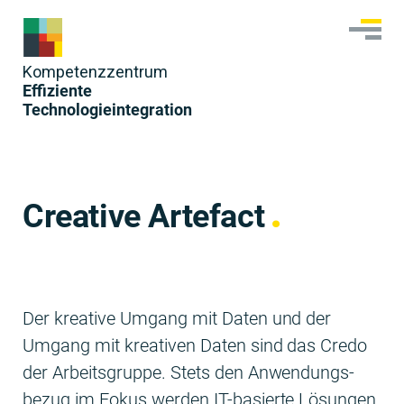
Skip
to
content
Kom­pe­tenzzen­trum
Effiziente
Technologieintegration
Creative Artefact
Der kreative Umgang mit Dat­en und der
Umgang mit kreativ­en Dat­en sind das Cre­do
der Arbeits­gruppe. Stets den Anwen­dungs­
bezug im Fokus wer­den IT-basierte Lösun­gen