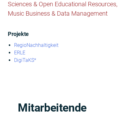
Sci­ences & Open Edu­ca­tion­al Resources,
Music Busi­ness & Data Management
Projekte
RegioNach­haltigkeit
ERLE
Dig­i­TaKS*
Mitarbeitende