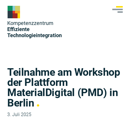
Skip
to
content
Kom­pe­tenzzen­trum
Effiziente
Technologieintegration
Teilnahme am Workshop
der Plattform
MaterialDigital (PMD) in
Berlin
3. Juli 2025