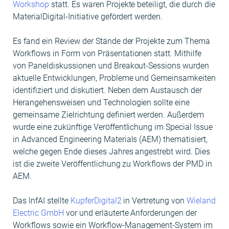
Work­shop
statt. Es waren Pro­jek­te beteiligt, die durch die
Mate­rialDig­i­tal-Ini­tia­tive gefördert werden.
Es fand ein Review der Stände der Pro­jek­te zum The­ma
Work­flows in Form von Präsen­ta­tio­nen statt. Mith­il­fe
von Pan­eld­iskus­sio­nen und Break­out-Ses­sions wur­den
aktuelle Entwick­lun­gen, Prob­leme und Gemein­samkeit­en
iden­ti­fiziert und disku­tiert. Neben dem Aus­tausch der
Herange­hensweisen und Tech­nolo­gien sollte eine
gemein­same Ziel­rich­tung definiert wer­den. Außer­dem
wurde eine zukün­ftige Veröf­fentlichung im Spe­cial Issue
in Advanced Engi­neer­ing Mate­ri­als (AEM) the­ma­tisiert,
welche gegen Ende dieses Jahres angestrebt wird. Dies
ist die zweite Veröf­fentlichung zu Work­flows der PMD in
AEM.
Das InfAI stellte
KupferDigital2
in Vertre­tung von
Wieland
Elec­tric GmbH
vor und erläuterte Anforderun­gen der
Work­flows sowie ein Work­flow-Man­age­ment-Sys­tem im