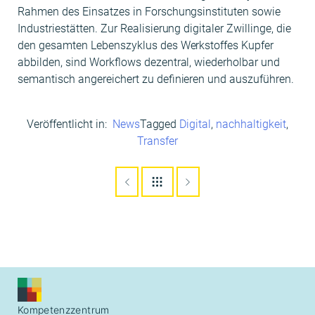
Rah­men des Ein­satzes in Forschungsin­sti­tuten sowie
Indus­tri­estät­ten. Zur Real­isierung dig­i­taler Zwill­inge, die
den gesamten Leben­szyk­lus des Werk­stoffes Kupfer
abbilden, sind Work­flows dezen­tral, wieder­hol­bar und
seman­tisch angere­ichert zu definieren und auszuführen.
Veröffentlicht in:
News
Tagged
Digital
,
nachhaltigkeit
,
Transfer
Kompetenzzentrum