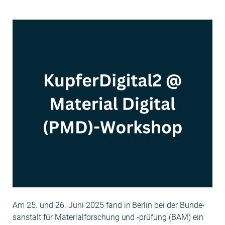
Am 25. und 26. Juni 2025 fand in Berlin bei der Bun­de­
sanstalt für Mate­ri­al­forschung und ‑prü­fung (BAM) ein