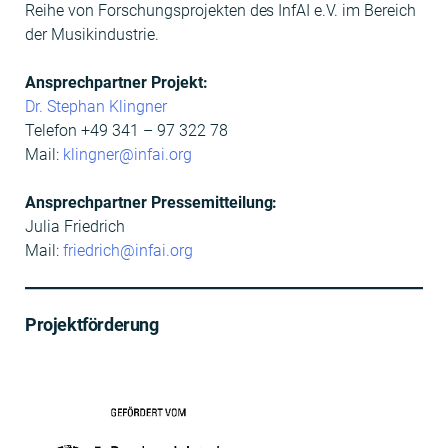
Rei­he von Forschung­spro­jek­ten des InfAI e.V. im Bere­ich
der Musikindustrie.
Ansprech­part­ner Pro­jekt:
Dr. Stephan Klingn­er
Tele­fon +49 341 – 97 322 78
Mail:
klingner@infai.org
Ansprech­part­ner Pressemit­teilung:
Julia Friedrich
Mail:
friedrich@infai.org
Projektförderung