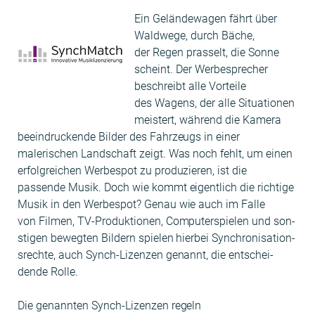
Ein Gelän­dewa­gen fährt über
Wald­wege, durch Bäche,
der Regen pras­selt, die Sonne
scheint. Der Werbe­sprech­er
beschreibt alle Vorteile
des Wagens, der alle Sit­u­a­tio­nen
meis­tert, während die Kam­era
beein­druck­ende Bilder des Fahrzeugs in ein­er
malerischen Land­schaft zeigt. Was noch fehlt, um einen
erfol­gre­ichen Werbespot zu pro­duzieren, ist die
passende Musik. Doch wie kommt eigentlich die richtige
Musik in den Werbespot? Genau wie auch im Falle
von Fil­men, TV-Pro­duk­tio­nen, Com­put­er­spie­len und son­
sti­gen bewegten Bildern spie­len hier­bei Syn­chro­ni­sa­tion­
srechte, auch Synch-Lizen­zen genan­nt, die entschei­
dende Rolle.
Die genan­nten Synch-Lizen­zen regeln