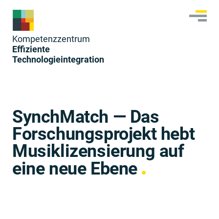
Skip
to
content
Kom­pe­tenzzen­trum
Effiziente
Technologieintegration
SynchMatch — Das
Forschungsprojekt hebt
Musiklizensierung auf
eine neue Ebene