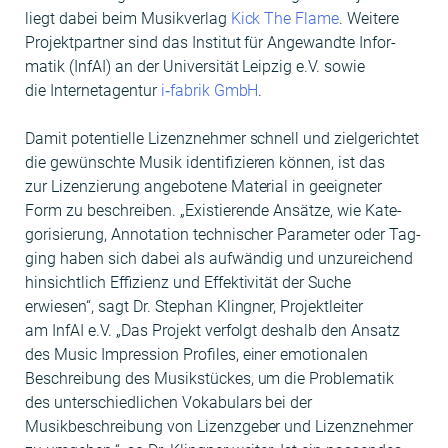
liegt dabei beim Musikver­lag
Kick The Flame
. Weit­ere
Pro­jek­t­part­ner sind das Insti­tut für Ange­wandte Infor­
matik (InfAI) an der Uni­ver­sität Leipzig e.V. sowie
die Inter­ne­ta­gen­tur
i‑fabrik GmbH
.
Damit poten­tielle Lizen­znehmer schnell und ziel­gerichtet
die gewün­schte Musik iden­ti­fizieren kön­nen, ist das
zur Lizen­zierung ange­botene Mate­r­i­al in geeigneter
Form zu beschreiben. „Existierende Ansätze, wie Kat­e­
gorisierung, Anno­ta­tion tech­nis­ch­er Para­me­ter oder Tag­
ging haben sich dabei als aufwändig und unzure­ichend
hin­sichtlich Effizienz und Effek­tiv­ität der Suche
erwiesen“, sagt Dr. Stephan Klingn­er, Pro­jek­tleit­er
am InfAI e.V. „Das Pro­jekt ver­fol­gt deshalb den Ansatz
des Music Impres­sion Pro­files, ein­er emo­tionalen
Beschrei­bung des Musik­stück­es, um die Prob­lematik
des unter­schiedlichen Vok­ab­u­lars bei der
Musikbeschrei­bung von Lizen­zge­ber und Lizen­znehmer