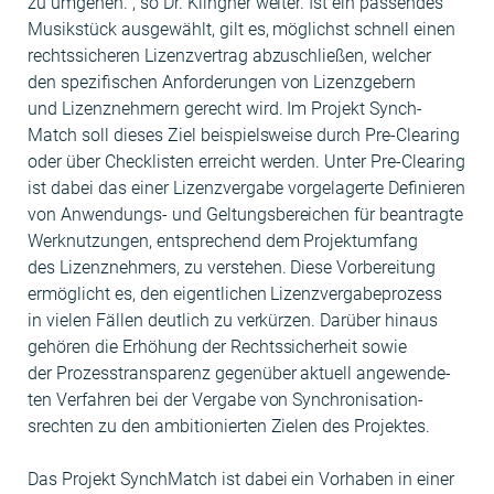
zu umge­hen.“, so Dr. Klingn­er weit­er. Ist ein passendes
Musik­stück aus­gewählt, gilt es, möglichst schnell einen
rechtssicheren Lizen­zver­trag abzuschließen, welch­er
den spez­i­fis­chen Anforderun­gen von Lizen­zge­bern
und Lizen­znehmern gerecht wird. Im Pro­jekt Synch­
Match soll dieses Ziel beispiel­sweise durch Pre-Clear­ing
oder über Check­lis­ten erre­icht wer­den. Unter Pre-Clear­ing
ist dabei das ein­er Lizen­zver­gabe vorge­lagerte Definieren
von Anwen­dungs- und Gel­tungs­bere­ichen für beantragte
Werknutzun­gen, entsprechend dem Pro­jek­tum­fang
des Lizen­znehmers, zu ver­ste­hen. Diese Vor­bere­itung
ermöglicht es, den eigentlichen Lizen­zver­gabe­prozess
in vie­len Fällen deut­lich zu verkürzen. Darüber hin­aus
gehören die Erhöhung der Rechtssicher­heit sowie
der Prozesstrans­parenz gegenüber aktuell angewen­de­
ten Ver­fahren bei der Ver­gabe von Syn­chro­ni­sa­tion­
srecht­en zu den ambi­tion­ierten Zie­len des Projektes.
Das Pro­jekt Synch­Match ist dabei ein Vorhaben in ein­er