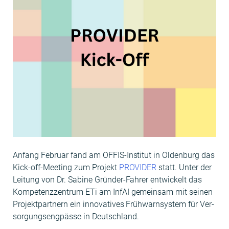
Anfang Feb­ru­ar fand am OFF­IS-Insti­tut in Old­en­burg das
Kick-off-Meet­ing zum Pro­jekt
PROVIDER
statt. Unter der
Leitung von Dr. Sabine Grün­der-Fahrer entwick­elt das
Kom­pe­tenzzen­trum ETi am InfAI gemein­sam mit seinen
Pro­jek­t­part­nern ein inno­v­a­tives Früh­warn­sys­tem für Ver­
sorgungsen­g­pässe in Deutschland.