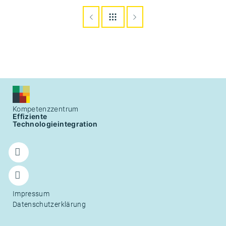
Kompetenzzentrum
Effiziente
Technologieintegration
Follow
us on
Twitter
Follow
Impressum
us on
Datenschutzerklärung
LinkedIn