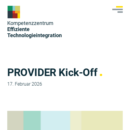
Skip
to
content
Kom­pe­tenzzen­trum
Effiziente
Technologieintegration
PROVIDER Kick-Off
17. Februar 2026