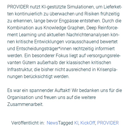
PROVIDER nutzt KI-gestützte Sim­u­la­tio­nen, um Liefer­ket­
ten kon­tinuier­lich zu überwachen und Risiken frühzeit­ig
zu erken­nen, lange bevor Eng­pässe entste­hen. Durch die
Kom­bi­na­tion aus Knowl­edge Graphen, Deep Rein­force­
ment Learn­ing und aktuellen Nachrich­t­e­n­analy­sen kön­
nen kri­tis­che Entwick­lun­gen vorauss­chauend bew­ertet
und Entscheidungsträger*innen rechtzeit­ig informiert
wer­den. Ein beson­der­er Fokus liegt auf ver­sorgungsrel­e­
van­ten Gütern außer­halb der klas­sis­chen kri­tis­chen
Infra­struk­tur, die bish­er nicht aus­re­ichend in Krisen­pla­
nun­gen berück­sichtigt werden.
Es war ein span­nen­der Auf­takt! Wir bedanken uns für die
Organ­i­sa­tion und freuen uns auf die weit­ere
Zusammenarbeit.
Veröffentlicht in:
News
Tagged
KI
,
KickOff
,
PROVIDER