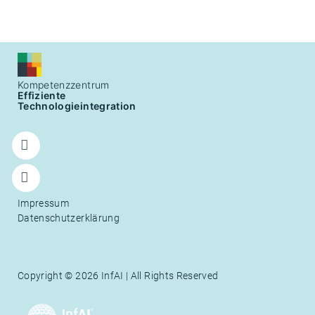
Kompetenzzentrum
Effiziente
Technologieintegration
Follow
us on
Twitter
Follow
Impressum
us on
Datenschutzerklärung
LinkedIn
Copyright © 2026 InfAI | All Rights Reserved