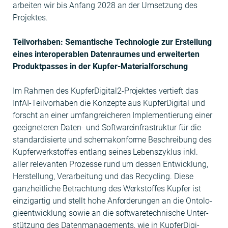
arbeit­en wir bis Anfang 2028 an der Umset­zung des
Projektes.
Teil­vorhaben: Seman­tis­che Tech­nolo­gie zur Erstel­lung
eines inter­op­er­a­blen Daten­raumes und erweit­erten
Pro­duk­t­pass­es in der Kupfer-Materialforschung
Im Rah­men des Kupfer­Dig­i­tal2-Pro­jek­tes ver­tieft das
InfAI-Teil­vorhaben die Konzepte aus Kupfer­Dig­i­tal und
forscht an ein­er umfan­gre­icheren Imple­men­tierung ein­er
geeigneteren Dat­en- und Soft­ware­in­fra­struk­tur für die
stan­dar­d­isierte und schemakon­forme Beschrei­bung des
Kupfer­w­erk­stoffes ent­lang seines Leben­szyk­lus inkl.
aller rel­e­van­ten Prozesse rund um dessen Entwick­lung,
Her­stel­lung, Ver­ar­beitung und das Recy­cling. Diese
ganzheitliche Betra­ch­tung des Werk­stoffes Kupfer ist
einzi­gar­tig und stellt hohe Anforderun­gen an die Ontolo­
gieen­twick­lung sowie an die soft­waretech­nis­che Unter­
stützung des Daten­man­age­ments, wie in Kupfer­Dig­i­