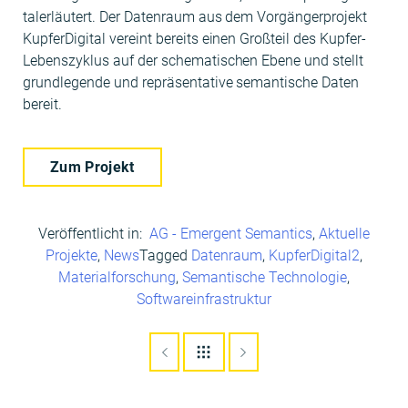
taler­läutert. Der Daten­raum aus dem Vorgänger­pro­jekt
Kupfer­Dig­i­tal vere­int bere­its einen Großteil des Kupfer-
Leben­szyk­lus auf der schema­tis­chen Ebene und stellt
grundle­gende und repräsen­ta­tive seman­tis­che Dat­en
bereit.
Zum Pro­jekt
Veröffentlicht in:
AG - Emergent Semantics
,
Aktuelle
Projekte
,
News
Tagged
Datenraum
,
KupferDigital2
,
Materialforschung
,
Semantische Technologie
,
Softwareinfrastruktur