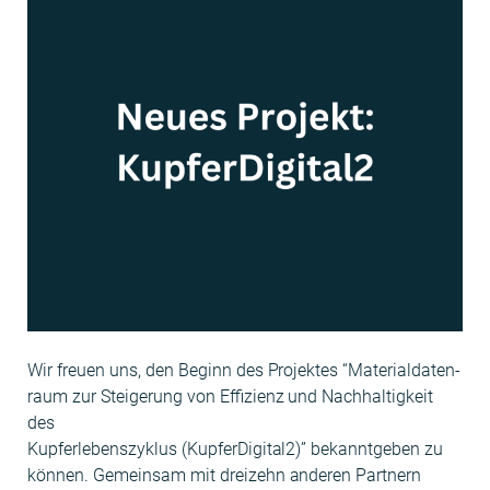
Wir freuen uns, den Beginn des Pro­jek­tes “Mate­ri­al­daten­
raum zur Steigerung von Effizienz und Nach­haltigkeit
des
Kupfer­leben­szyk­lus (KupferDigital2)” bekan­nt­geben zu
kön­nen. Gemein­sam mit dreizehn anderen Part­nern