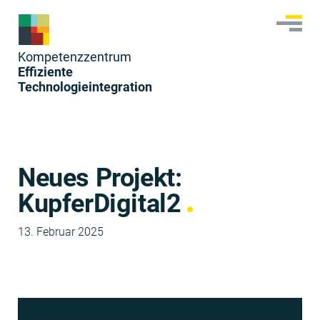
Skip
to
content
Kom­pe­tenzzen­trum
Effiziente
Technologieintegration
Neues Projekt:
KupferDigital2
13. Februar 2025