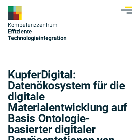
Skip
to
content
Kom­pe­tenzzen­trum
Effiziente
Technologieintegration
KupferDigital:
Datenökosystem für die
digitale
Materialentwicklung auf
Basis Ontologie-
basierter digitaler