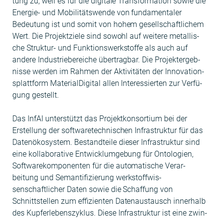
tung zu, weil es für die dig­i­tale Trans­for­ma­tion sowie die
Energie- und Mobil­itätswende von fun­da­men­taler
Bedeu­tung ist und somit von hohem gesellschaftlichem
Wert. Die Pro­jek­tziele sind sowohl auf weit­ere met­allis­
che Struk­tur- und Funk­tion­swerk­stoffe als auch auf
andere Indus­triebere­iche über­trag­bar. Die Pro­jek­tergeb­
nisse wer­den im Rah­men der Aktiv­itäten der Inno­va­tion­
splat­tform Mate­rialDig­i­tal allen Inter­essierten zur Ver­fü­
gung gestellt.
Das InfAI unter­stützt das Pro­jek­tkon­sor­tium bei der
Erstel­lung der soft­waretech­nis­chen Infra­struk­tur für das
Datenökosys­tem. Bestandteile dieser Infra­struk­tur sind
eine kol­lab­o­ra­tive Entwick­lumge­bung für Ontolo­gien,
Soft­warekom­po­nen­ten für die automa­tis­che Ver­ar­
beitung und Seman­tifizierung werk­stof­fwis­
senschaftlich­er Dat­en sowie die Schaf­fung von
Schnittstellen zum effizien­ten Date­naus­tausch inner­halb
des Kupfer­leben­szyk­lus. Diese Infra­struk­tur ist eine zwin­